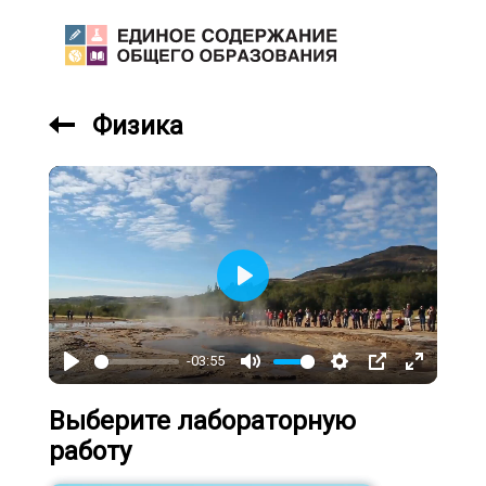
Физика
Play
-03:55
Play
Mute
Settings
PIP
Enter
fullscree
Выберите лабораторную
работу